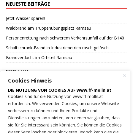
NEUESTE BEITRÄGE
Jetzt Wasser sparen!
Waldbrand am Truppenübungsplatz Ramsau
Personenrettung nach schwerem Verkehrsunfall auf der B140
Schaltschrank-Brand in Industriebetrieb rasch gelöscht
Brandverdacht im Ortsteil Ramsau
KONTAKT
Cookies Hinweis
Freiwillige Feuerwehr
DIE NUTZUNG VON COOKIES AUF www.ff-molln.at
der Marktgemeinde Molln
Cookies sind für die Nutzung von www.ff-molln.at
erforderlich. Wir verwenden Cookies, um unsere Webseite
Feuerwehrstrasse 1
verbessern zu können und Ihnen Produkte und
4591 Molln
Dienstleistungen anzubieten, von denen wir glauben, dass
sie für Sie interessant sein könnten. Sie können die Cookies
NOTRUF 122
dieser Seite löschen oder blockieren, jedoch kann dies die