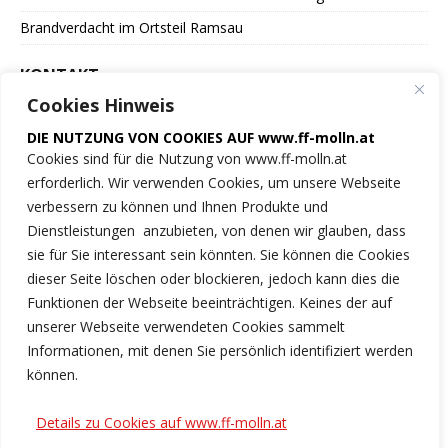
Brandverdacht im Ortsteil Ramsau
KONTAKT
Cookies Hinweis
Freiwillige Feuerwehr
DIE NUTZUNG VON COOKIES AUF www.ff-molln.at
der Marktgemeinde Molln
Cookies sind für die Nutzung von www.ff-molln.at
erforderlich. Wir verwenden Cookies, um unsere Webseite
Feuerwehrstrasse 1
verbessern zu können und Ihnen Produkte und
4591 Molln
Dienstleistungen anzubieten, von denen wir glauben, dass
sie für Sie interessant sein könnten. Sie können die Cookies
NOTRUF 122
dieser Seite löschen oder blockieren, jedoch kann dies die
Funktionen der Webseite beeinträchtigen. Keines der auf
Tel.: 07584/2222
unserer Webseite verwendeten Cookies sammelt
Informationen, mit denen Sie persönlich identifiziert werden
ff-molln@ki.ooelfv.at
können.
Link zu unseren Cookie-Hinweisen
Details zu Cookies auf www.ff-molln.at