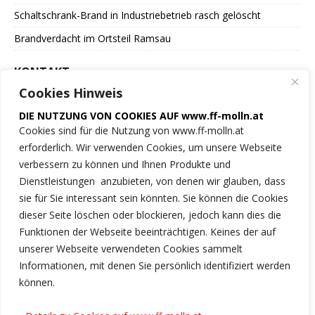
Schaltschrank-Brand in Industriebetrieb rasch gelöscht
Brandverdacht im Ortsteil Ramsau
KONTAKT
Cookies Hinweis
Freiwillige Feuerwehr
DIE NUTZUNG VON COOKIES AUF www.ff-molln.at
der Marktgemeinde Molln
Cookies sind für die Nutzung von www.ff-molln.at
erforderlich. Wir verwenden Cookies, um unsere Webseite
Feuerwehrstrasse 1
verbessern zu können und Ihnen Produkte und
4591 Molln
Dienstleistungen anzubieten, von denen wir glauben, dass
sie für Sie interessant sein könnten. Sie können die Cookies
NOTRUF 122
dieser Seite löschen oder blockieren, jedoch kann dies die
Funktionen der Webseite beeinträchtigen. Keines der auf
Tel.: 07584/2222
unserer Webseite verwendeten Cookies sammelt
Informationen, mit denen Sie persönlich identifiziert werden
ff-molln@ki.ooelfv.at
können.
Link zu unseren Cookie-Hinweisen