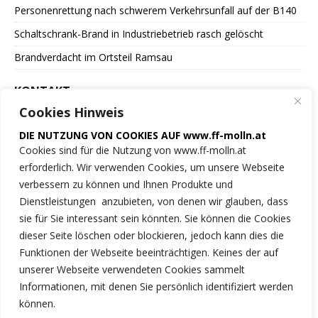
Personenrettung nach schwerem Verkehrsunfall auf der B140
Schaltschrank-Brand in Industriebetrieb rasch gelöscht
Brandverdacht im Ortsteil Ramsau
KONTAKT
Cookies Hinweis
Freiwillige Feuerwehr
DIE NUTZUNG VON COOKIES AUF www.ff-molln.at
der Marktgemeinde Molln
Cookies sind für die Nutzung von www.ff-molln.at
erforderlich. Wir verwenden Cookies, um unsere Webseite
Feuerwehrstrasse 1
verbessern zu können und Ihnen Produkte und
4591 Molln
Dienstleistungen anzubieten, von denen wir glauben, dass
sie für Sie interessant sein könnten. Sie können die Cookies
NOTRUF 122
dieser Seite löschen oder blockieren, jedoch kann dies die
Funktionen der Webseite beeinträchtigen. Keines der auf
Tel.: 07584/2222
unserer Webseite verwendeten Cookies sammelt
Informationen, mit denen Sie persönlich identifiziert werden
ff-molln@ki.ooelfv.at
können.