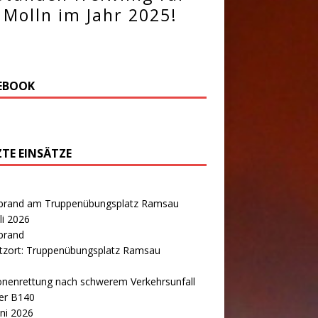
Molln im Jahr 2025!
EBOOK
ZTE EINSÄTZE
brand am Truppenübungsplatz Ramsau
uli 2026
brand
atzort: Truppenübungsplatz Ramsau
onenrettung nach schwerem Verkehrsunfall
er B140
uni 2026