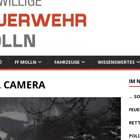
Ö
FF MOLLN
FAHRZEUGE
WISSENSWERTES
L CAMERA
IM 
... 
FEUE
RETT
POLI