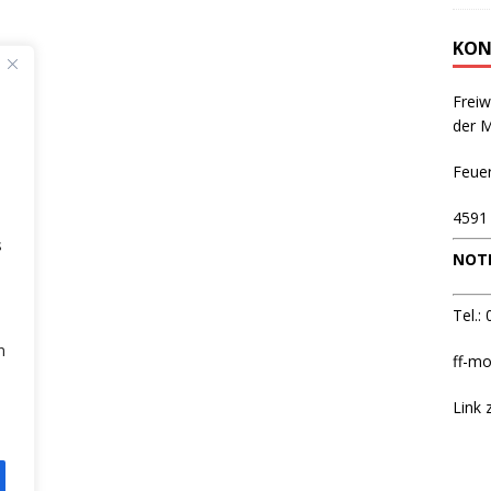
KON
Freiw
der 
Feue
4591
s
NOTR
Tel.:
n
ff-mo
Link 