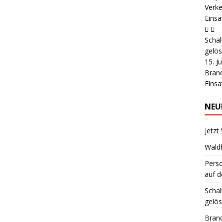
Verke
Einsa
Schal
gelös
15. J
Brand
Einsa
NEU
Jetzt
Wald
Pers
auf d
Schal
gelös
Brand