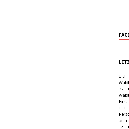
FAC
LET
Wald
22. J
Wald
Eins
Pers
auf d
16. J