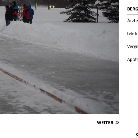
BERG
Ärzte
telef
Vergi
Apot
WEITER