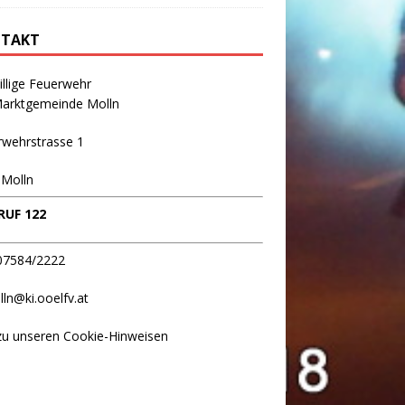
TAKT
illige Feuerwehr
Marktgemeinde Molln
rwehrstrasse 1
 Molln
UF 122
 07584/2222
lln@ki.ooelfv.at
zu unseren Cookie-Hinweisen