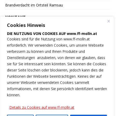
Brandverdacht im Ortsteil Ramsau
KONTAKT
Cookies Hinweis
Freiwillige Feuerwehr
DIE NUTZUNG VON COOKIES AUF www.ff-molln.at
der Marktgemeinde Molln
Cookies sind für die Nutzung von www.ff-molln.at
erforderlich. Wir verwenden Cookies, um unsere Webseite
Feuerwehrstrasse 1
verbessern zu können und Ihnen Produkte und
4591 Molln
Dienstleistungen anzubieten, von denen wir glauben, dass
sie für Sie interessant sein könnten. Sie können die Cookies
NOTRUF 122
dieser Seite löschen oder blockieren, jedoch kann dies die
Funktionen der Webseite beeinträchtigen. Keines der auf
Tel.: 07584/2222
unserer Webseite verwendeten Cookies sammelt
Informationen, mit denen Sie persönlich identifiziert werden
ff-molln@ki.ooelfv.at
können.
Link zu unseren Cookie-Hinweisen
Details zu Cookies auf www.ff-molln.at