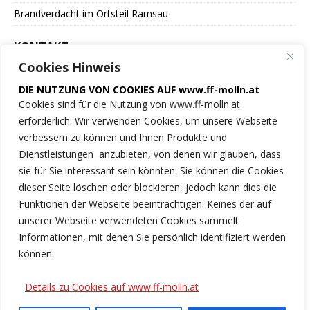
Brandverdacht im Ortsteil Ramsau
KONTAKT
Cookies Hinweis
Freiwillige Feuerwehr
DIE NUTZUNG VON COOKIES AUF www.ff-molln.at
der Marktgemeinde Molln
Cookies sind für die Nutzung von www.ff-molln.at
erforderlich. Wir verwenden Cookies, um unsere Webseite
Feuerwehrstrasse 1
verbessern zu können und Ihnen Produkte und
4591 Molln
Dienstleistungen anzubieten, von denen wir glauben, dass
sie für Sie interessant sein könnten. Sie können die Cookies
NOTRUF 122
dieser Seite löschen oder blockieren, jedoch kann dies die
Funktionen der Webseite beeinträchtigen. Keines der auf
Tel.: 07584/2222
unserer Webseite verwendeten Cookies sammelt
Informationen, mit denen Sie persönlich identifiziert werden
ff-molln@ki.ooelfv.at
können.
Link zu unseren Cookie-Hinweisen
Details zu Cookies auf www.ff-molln.at