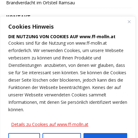
Brandverdacht im Ortsteil Ramsau
KONTAKT
Cookies Hinweis
Freiwillige Feuerwehr
DIE NUTZUNG VON COOKIES AUF www.ff-molln.at
der Marktgemeinde Molln
Cookies sind für die Nutzung von www.ff-molln.at
erforderlich. Wir verwenden Cookies, um unsere Webseite
Feuerwehrstrasse 1
verbessern zu können und Ihnen Produkte und
4591 Molln
Dienstleistungen anzubieten, von denen wir glauben, dass
sie für Sie interessant sein könnten. Sie können die Cookies
NOTRUF 122
dieser Seite löschen oder blockieren, jedoch kann dies die
Funktionen der Webseite beeinträchtigen. Keines der auf
Tel.: 07584/2222
unserer Webseite verwendeten Cookies sammelt
Informationen, mit denen Sie persönlich identifiziert werden
ff-molln@ki.ooelfv.at
können.
Link zu unseren Cookie-Hinweisen
Details zu Cookies auf www.ff-molln.at