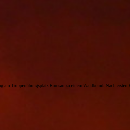
g am Truppenübungsplatz Ramsau zu einem Waldbrand. Nach ersten E