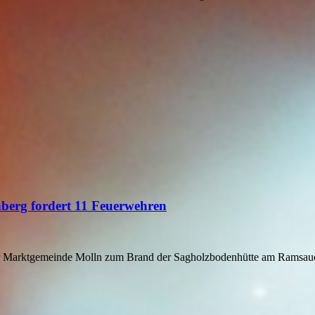
erg fordert 11 Feuerwehren
 Marktgemeinde Molln zum Brand der Sagholzbodenhütte am Ramsauer