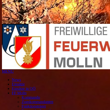
MENU
News
Einsätze
Einsätze in OÖ
FF Molln
Kommando
Zugskommandanten
Funktionsträger