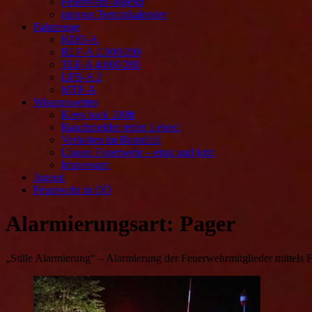
Feuerwehr-Jugend
interner Terminkalender
Fahrzeuge
KDO-A
RLF-A 2.000/200
TLF-A 4.000/200
LFB-A 2
MTF-A
Wissenswertes
Keep back 200ft
Rauchmelder retten Leben!
Verhalten im Brandfall
Unsere Feuerwehr – einst und jetzt
Impressum
Jugend
Feuerwehr in OÖ
Alarmierungsart:
Pager
„Stille Alarmierung“ – Alarmierung der Feuerwehrmitglieder mittels F