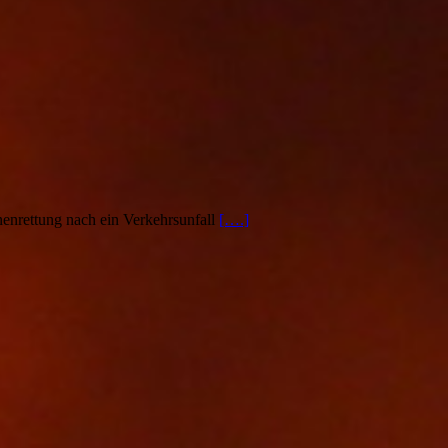
enrettung nach ein Verkehrsunfall
[….]