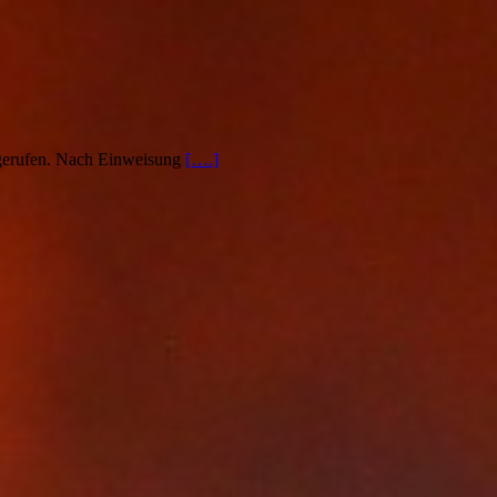
 gerufen. Nach Einweisung
[….]