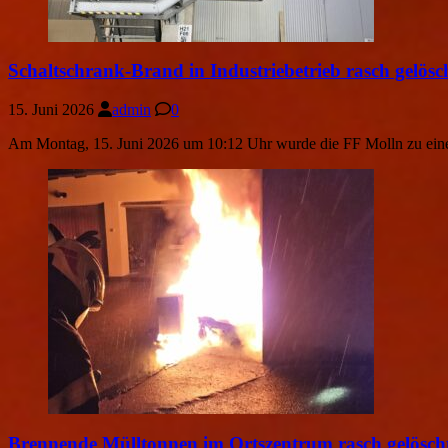
Schaltschrank-Brand in Industriebetrieb rasch gelösc
15. Juni 2026
admin
0
Am Montag, 15. Juni 2026 um 10:12 Uhr wurde die FF Molln zu einem
Brennende Mülltonnen im Ortszentrum rasch gelösch