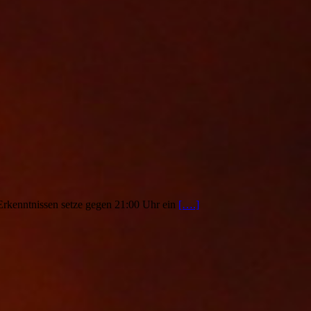
rkenntnissen setze gegen 21:00 Uhr ein
[….]