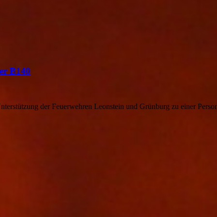
der B140
terstützung der Feuerwehren Leonstein und Grünburg zu einer Person