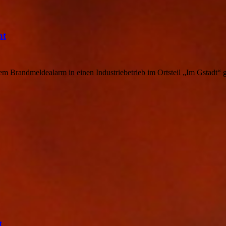
ht
 Brandmeldealarm in einen Industriebetrieb im Ortsteil „Im Gstadt“
t