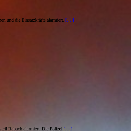
n und die Einsatzkräfte alarmiert.
[….]
il Rabach alarmiert. Die Polizei
[….]