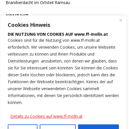
Brandverdacht im Ortsteil Ramsau
KONTAKT
Cookies Hinweis
Freiwillige Feuerwehr
DIE NUTZUNG VON COOKIES AUF www.ff-molln.at
der Marktgemeinde Molln
Cookies sind für die Nutzung von www.ff-molln.at
erforderlich. Wir verwenden Cookies, um unsere Webseite
Feuerwehrstrasse 1
verbessern zu können und Ihnen Produkte und
4591 Molln
Dienstleistungen anzubieten, von denen wir glauben, dass
sie für Sie interessant sein könnten. Sie können die Cookies
NOTRUF 122
dieser Seite löschen oder blockieren, jedoch kann dies die
Funktionen der Webseite beeinträchtigen. Keines der auf
Tel.: 07584/2222
unserer Webseite verwendeten Cookies sammelt
Informationen, mit denen Sie persönlich identifiziert werden
ff-molln@ki.ooelfv.at
können.
Link zu unseren Cookie-Hinweisen
Details zu Cookies auf www.ff-molln.at