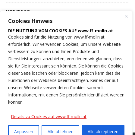
KONTAKT
Cookies Hinweis
Freiwillige Feuerwehr
DIE NUTZUNG VON COOKIES AUF www.ff-molln.at
der Marktgemeinde Molln
Cookies sind für die Nutzung von www.ff-molln.at
erforderlich. Wir verwenden Cookies, um unsere Webseite
Feuerwehrstrasse 1
verbessern zu können und Ihnen Produkte und
4591 Molln
Dienstleistungen anzubieten, von denen wir glauben, dass
sie für Sie interessant sein könnten. Sie können die Cookies
NOTRUF 122
dieser Seite löschen oder blockieren, jedoch kann dies die
Funktionen der Webseite beeinträchtigen. Keines der auf
Tel.: 07584/2222
unserer Webseite verwendeten Cookies sammelt
Informationen, mit denen Sie persönlich identifiziert werden
ff-molln@ki.ooelfv.at
können.
Link zu unseren Cookie-Hinweisen
Details zu Cookies auf www.ff-molln.at
Anpassen
Alle ablehnen
Alle akzeptieren