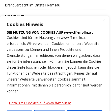
Brandverdacht im Ortsteil Ramsau
KONTAKT
Cookies Hinweis
Freiwillige Feuerwehr
DIE NUTZUNG VON COOKIES AUF www.ff-molln.at
der Marktgemeinde Molln
Cookies sind für die Nutzung von www.ff-molln.at
erforderlich. Wir verwenden Cookies, um unsere Webseite
Feuerwehrstrasse 1
verbessern zu können und Ihnen Produkte und
4591 Molln
Dienstleistungen anzubieten, von denen wir glauben, dass
sie für Sie interessant sein könnten. Sie können die Cookies
NOTRUF 122
dieser Seite löschen oder blockieren, jedoch kann dies die
Funktionen der Webseite beeinträchtigen. Keines der auf
Tel.: 07584/2222
unserer Webseite verwendeten Cookies sammelt
Informationen, mit denen Sie persönlich identifiziert werden
ff-molln@ki.ooelfv.at
können.
Link zu unseren Cookie-Hinweisen
Details zu Cookies auf www.ff-molln.at