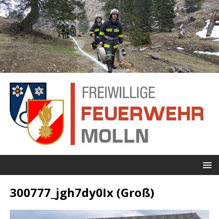
300777_jgh7dy0Ix (Groß)