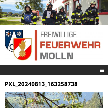
PXL_20240813_163258738