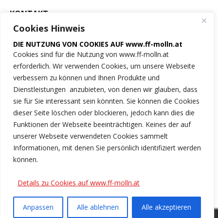
KONTAKT
Cookies Hinweis
Freiwillige Feuerwehr
DIE NUTZUNG VON COOKIES AUF www.ff-molln.at
der Marktgemeinde Molln
Cookies sind für die Nutzung von www.ff-molln.at
erforderlich. Wir verwenden Cookies, um unsere Webseite
Feuerwehrstrasse 1
verbessern zu können und Ihnen Produkte und
4591 Molln
Dienstleistungen anzubieten, von denen wir glauben, dass
sie für Sie interessant sein könnten. Sie können die Cookies
NOTRUF 122
dieser Seite löschen oder blockieren, jedoch kann dies die
Funktionen der Webseite beeinträchtigen. Keines der auf
Tel.: 07584/2222
unserer Webseite verwendeten Cookies sammelt
Informationen, mit denen Sie persönlich identifiziert werden
ff-molln@ki.ooelfv.at
können.
Link zu unseren Cookie-Hinweisen
Details zu Cookies auf www.ff-molln.at
Anpassen
Alle ablehnen
Alle akzeptieren