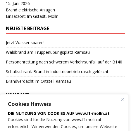
15. Juni 2026
Brand elektrische Anlagen
Einsatzort: Im Gstadt, Molln
NEUESTE BEITRÄGE
Jetzt Wasser sparen!
Waldbrand am Truppenübungsplatz Ramsau
Personenrettung nach schwerem Verkehrsunfall auf der B140
Schaltschrank-Brand in Industriebetrieb rasch gelöscht
Brandverdacht im Ortsteil Ramsau
KONTAKT
Cookies Hinweis
Freiwillige Feuerwehr
DIE NUTZUNG VON COOKIES AUF www.ff-molln.at
der Marktgemeinde Molln
Cookies sind für die Nutzung von www.ff-molln.at
erforderlich. Wir verwenden Cookies, um unsere Webseite
Feuerwehrstrasse 1