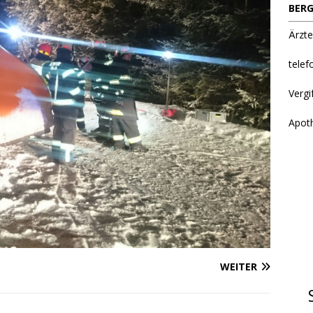
BERG
Ärzte
telef
Vergi
Apot
WEITER