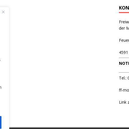
KON
Freiw
der 
Feue
4591
s
NOTR
Tel.:
n
ff-mo
Link 