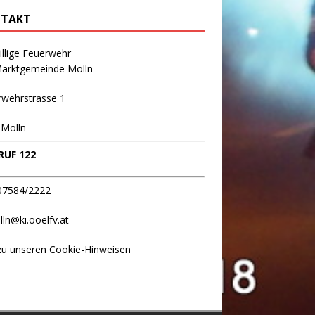
TAKT
illige Feuerwehr
Marktgemeinde Molln
rwehrstrasse 1
 Molln
UF 122
 07584/2222
lln@ki.ooelfv.at
zu unseren Cookie-Hinweisen