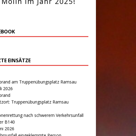
Molln im Jahr 2025!
EBOOK
ZTE EINSÄTZE
brand am Truppenübungsplatz Ramsau
uli 2026
brand
atzort: Truppenübungsplatz Ramsau
onenrettung nach schwerem Verkehrsunfall
er B140
uni 2026
hrsunfall eingeklemmte Person