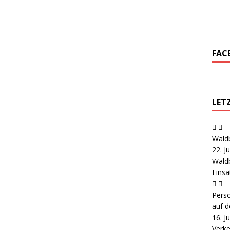
FAC
LET
Wald
22. J
Wald
Eins
Pers
auf d
16. J
Verke