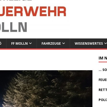
Ö
FF MOLLN
FAHRZEUGE
WISSENSWERTES
IM 
... 
FEUE
RETT
POLI