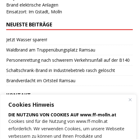
Brand elektrische Anlagen
Einsatzort: Im Gstadt, Molln
NEUESTE BEITRÄGE
Jetzt Wasser sparen!
Waldbrand am Truppenübungsplatz Ramsau
Personenrettung nach schwerem Verkehrsunfall auf der B140
Schaltschrank-Brand in Industriebetrieb rasch gelöscht
Brandverdacht im Ortsteil Ramsau
KONTAKT
Cookies Hinweis
Freiwillige Feuerwehr
DIE NUTZUNG VON COOKIES AUF www.ff-molln.at
der Marktgemeinde Molln
Cookies sind für die Nutzung von www.ff-molln.at
erforderlich. Wir verwenden Cookies, um unsere Webseite
Feuerwehrstrasse 1
verbessern zu können und Ihnen Produkte und