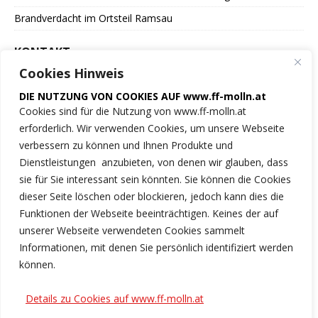
Brandverdacht im Ortsteil Ramsau
KONTAKT
Cookies Hinweis
Freiwillige Feuerwehr
DIE NUTZUNG VON COOKIES AUF www.ff-molln.at
der Marktgemeinde Molln
Cookies sind für die Nutzung von www.ff-molln.at
erforderlich. Wir verwenden Cookies, um unsere Webseite
Feuerwehrstrasse 1
verbessern zu können und Ihnen Produkte und
4591 Molln
Dienstleistungen anzubieten, von denen wir glauben, dass
sie für Sie interessant sein könnten. Sie können die Cookies
NOTRUF 122
dieser Seite löschen oder blockieren, jedoch kann dies die
Funktionen der Webseite beeinträchtigen. Keines der auf
Tel.: 07584/2222
unserer Webseite verwendeten Cookies sammelt
Informationen, mit denen Sie persönlich identifiziert werden
ff-molln@ki.ooelfv.at
können.
Link zu unseren Cookie-Hinweisen
Details zu Cookies auf www.ff-molln.at