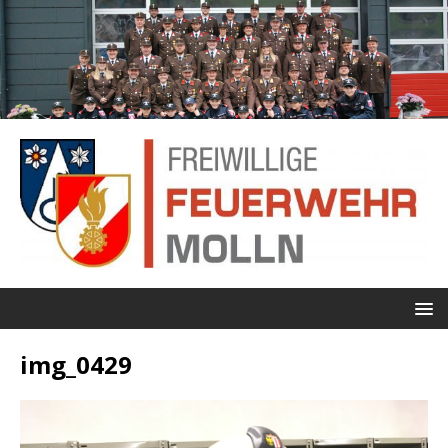
img_0429