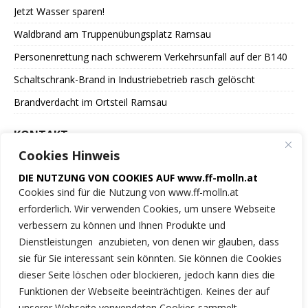
Jetzt Wasser sparen!
Waldbrand am Truppenübungsplatz Ramsau
Personenrettung nach schwerem Verkehrsunfall auf der B140
Schaltschrank-Brand in Industriebetrieb rasch gelöscht
Brandverdacht im Ortsteil Ramsau
KONTAKT
Cookies Hinweis
Freiwillige Feuerwehr
DIE NUTZUNG VON COOKIES AUF www.ff-molln.at
der Marktgemeinde Molln
Cookies sind für die Nutzung von www.ff-molln.at
erforderlich. Wir verwenden Cookies, um unsere Webseite
Feuerwehrstrasse 1
verbessern zu können und Ihnen Produkte und
4591 Molln
Dienstleistungen anzubieten, von denen wir glauben, dass
sie für Sie interessant sein könnten. Sie können die Cookies
NOTRUF 122
dieser Seite löschen oder blockieren, jedoch kann dies die
Funktionen der Webseite beeinträchtigen. Keines der auf
Tel.: 07584/2222
unserer Webseite verwendeten Cookies sammelt