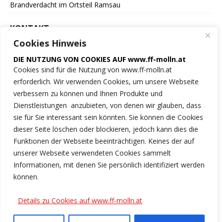
Brandverdacht im Ortsteil Ramsau
KONTAKT
Cookies Hinweis
Freiwillige Feuerwehr
DIE NUTZUNG VON COOKIES AUF www.ff-molln.at
der Marktgemeinde Molln
Cookies sind für die Nutzung von www.ff-molln.at
erforderlich. Wir verwenden Cookies, um unsere Webseite
Feuerwehrstrasse 1
verbessern zu können und Ihnen Produkte und
4591 Molln
Dienstleistungen anzubieten, von denen wir glauben, dass
sie für Sie interessant sein könnten. Sie können die Cookies
NOTRUF 122
dieser Seite löschen oder blockieren, jedoch kann dies die
Funktionen der Webseite beeinträchtigen. Keines der auf
Tel.: 07584/2222
unserer Webseite verwendeten Cookies sammelt
Informationen, mit denen Sie persönlich identifiziert werden
ff-molln@ki.ooelfv.at
können.
Link zu unseren Cookie-Hinweisen
Details zu Cookies auf www.ff-molln.at