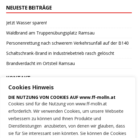
NEUESTE BEITRÄGE
Jetzt Wasser sparen!
Waldbrand am Truppenübungsplatz Ramsau
Personenrettung nach schwerem Verkehrsunfall auf der B140
Schaltschrank-Brand in Industriebetrieb rasch gelöscht
Brandverdacht im Ortsteil Ramsau
KONTAKT
Cookies Hinweis
Freiwillige Feuerwehr
DIE NUTZUNG VON COOKIES AUF www.ff-molln.at
der Marktgemeinde Molln
Cookies sind für die Nutzung von www.ff-molln.at
erforderlich. Wir verwenden Cookies, um unsere Webseite
Feuerwehrstrasse 1
verbessern zu können und Ihnen Produkte und
4591 Molln
Dienstleistungen anzubieten, von denen wir glauben, dass
sie für Sie interessant sein könnten. Sie können die Cookies
NOTRUF 122