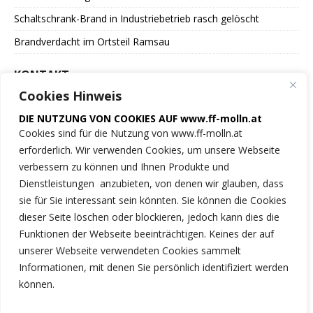
Schaltschrank-Brand in Industriebetrieb rasch gelöscht
Brandverdacht im Ortsteil Ramsau
KONTAKT
Cookies Hinweis
Freiwillige Feuerwehr
DIE NUTZUNG VON COOKIES AUF www.ff-molln.at
der Marktgemeinde Molln
Cookies sind für die Nutzung von www.ff-molln.at
erforderlich. Wir verwenden Cookies, um unsere Webseite
Feuerwehrstrasse 1
verbessern zu können und Ihnen Produkte und
4591 Molln
Dienstleistungen anzubieten, von denen wir glauben, dass
sie für Sie interessant sein könnten. Sie können die Cookies
NOTRUF 122
dieser Seite löschen oder blockieren, jedoch kann dies die
Funktionen der Webseite beeinträchtigen. Keines der auf
Tel.: 07584/2222
unserer Webseite verwendeten Cookies sammelt
Informationen, mit denen Sie persönlich identifiziert werden
ff-molln@ki.ooelfv.at
können.
Link zu unseren Cookie-Hinweisen