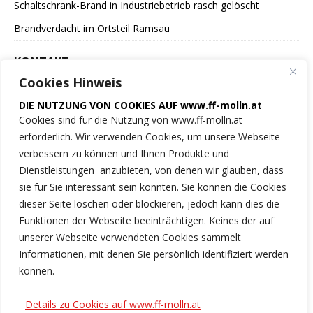
Schaltschrank-Brand in Industriebetrieb rasch gelöscht
Brandverdacht im Ortsteil Ramsau
KONTAKT
Cookies Hinweis
Freiwillige Feuerwehr
DIE NUTZUNG VON COOKIES AUF www.ff-molln.at
der Marktgemeinde Molln
Cookies sind für die Nutzung von www.ff-molln.at
erforderlich. Wir verwenden Cookies, um unsere Webseite
Feuerwehrstrasse 1
verbessern zu können und Ihnen Produkte und
4591 Molln
Dienstleistungen anzubieten, von denen wir glauben, dass
sie für Sie interessant sein könnten. Sie können die Cookies
NOTRUF 122
dieser Seite löschen oder blockieren, jedoch kann dies die
Funktionen der Webseite beeinträchtigen. Keines der auf
Tel.: 07584/2222
unserer Webseite verwendeten Cookies sammelt
Informationen, mit denen Sie persönlich identifiziert werden
ff-molln@ki.ooelfv.at
können.
Link zu unseren Cookie-Hinweisen
Details zu Cookies auf www.ff-molln.at