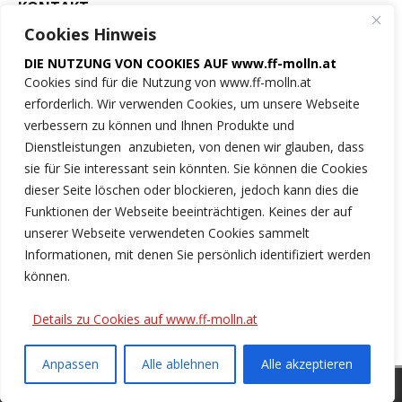
KONTAKT
Cookies Hinweis
Freiwillige Feuerwehr
DIE NUTZUNG VON COOKIES AUF www.ff-molln.at
der Marktgemeinde Molln
Cookies sind für die Nutzung von www.ff-molln.at
erforderlich. Wir verwenden Cookies, um unsere Webseite
Feuerwehrstrasse 1
verbessern zu können und Ihnen Produkte und
4591 Molln
Dienstleistungen anzubieten, von denen wir glauben, dass
sie für Sie interessant sein könnten. Sie können die Cookies
NOTRUF 122
dieser Seite löschen oder blockieren, jedoch kann dies die
Funktionen der Webseite beeinträchtigen. Keines der auf
Tel.: 07584/2222
unserer Webseite verwendeten Cookies sammelt
Informationen, mit denen Sie persönlich identifiziert werden
ff-molln@ki.ooelfv.at
können.
Link zu unseren Cookie-Hinweisen
Details zu Cookies auf www.ff-molln.at
Anpassen
Alle ablehnen
Alle akzeptieren
Copyright © 2026 | WordPress Theme von
MH Themes