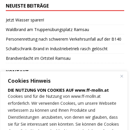
NEUESTE BEITRÄGE
Jetzt Wasser sparen!
Waldbrand am Truppenübungsplatz Ramsau
Personenrettung nach schwerem Verkehrsunfall auf der B140
Schaltschrank-Brand in Industriebetrieb rasch gelöscht
Brandverdacht im Ortsteil Ramsau
KONTAKT
Cookies Hinweis
Freiwillige Feuerwehr
DIE NUTZUNG VON COOKIES AUF www.ff-molln.at
der Marktgemeinde Molln
Cookies sind für die Nutzung von www.ff-molln.at
erforderlich. Wir verwenden Cookies, um unsere Webseite
Feuerwehrstrasse 1
verbessern zu können und Ihnen Produkte und
4591 Molln
Dienstleistungen anzubieten, von denen wir glauben, dass
sie für Sie interessant sein könnten. Sie können die Cookies
NOTRUF 122