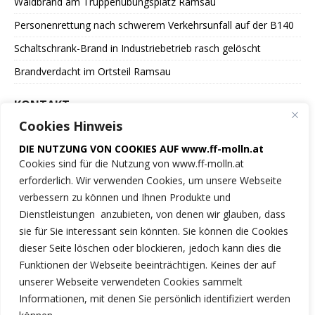
Waldbrand am Truppenübungsplatz Ramsau
Personenrettung nach schwerem Verkehrsunfall auf der B140
Schaltschrank-Brand in Industriebetrieb rasch gelöscht
Brandverdacht im Ortsteil Ramsau
KONTAKT
Cookies Hinweis
Freiwillige Feuerwehr
DIE NUTZUNG VON COOKIES AUF www.ff-molln.at
der Marktgemeinde Molln
Cookies sind für die Nutzung von www.ff-molln.at
erforderlich. Wir verwenden Cookies, um unsere Webseite
Feuerwehrstrasse 1
verbessern zu können und Ihnen Produkte und
4591 Molln
Dienstleistungen anzubieten, von denen wir glauben, dass
sie für Sie interessant sein könnten. Sie können die Cookies
NOTRUF 122
dieser Seite löschen oder blockieren, jedoch kann dies die
Funktionen der Webseite beeinträchtigen. Keines der auf
Tel.: 07584/2222
unserer Webseite verwendeten Cookies sammelt
Informationen, mit denen Sie persönlich identifiziert werden
ff-molln@ki.ooelfv.at