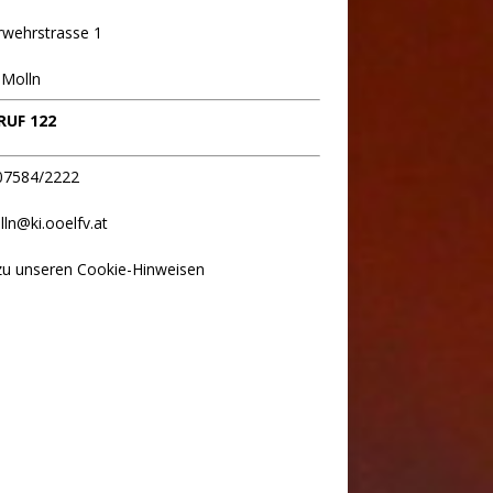
rwehrstrasse 1
 Molln
UF 122
 07584/2222
lln@ki.ooelfv.at
zu unseren Cookie-Hinweisen