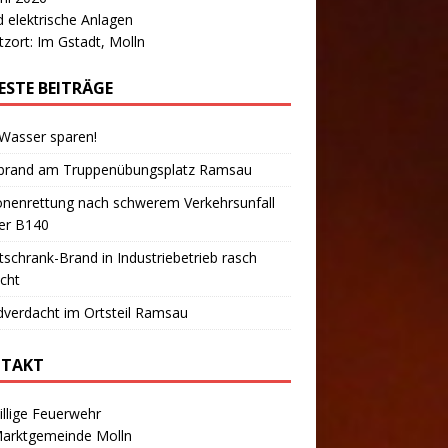
 elektrische Anlagen
tzort: Im Gstadt, Molln
ESTE BEITRÄGE
 Wasser sparen!
brand am Truppenübungsplatz Ramsau
onenrettung nach schwerem Verkehrsunfall
er B140
tschrank-Brand in Industriebetrieb rasch
cht
verdacht im Ortsteil Ramsau
TAKT
illige Feuerwehr
Marktgemeinde Molln