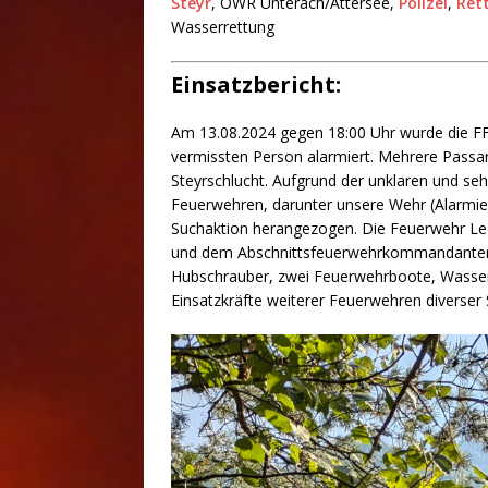
Steyr
, ÖWR Unterach/Attersee,
Polizei
,
Ret
Wasserrettung
Einsatzbericht:
Am 13.08.2024 gegen 18:00 Uhr wurde die FF
vermissten Person alarmiert. Mehrere Passa
Steyrschlucht. Aufgrund der unklaren und s
Feuerwehren, darunter unsere Wehr (Alarmier
Suchaktion herangezogen. Die Feuerwehr Leon
und dem Abschnittsfeuerwehrkommandanten. 
Hubschrauber, zwei Feuerwehrboote, Wasser
Einsatzkräfte weiterer Feuerwehren diverser 