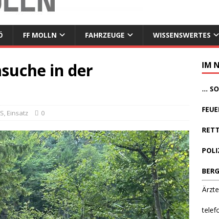
Ö
FF MOLLN
FAHRZEUGE
WISSENSWERTES
suche in der
IM 
... 
FEUE
WS
,
Einsatz
0
RETT
POLI
BERG
Ärzte
telef