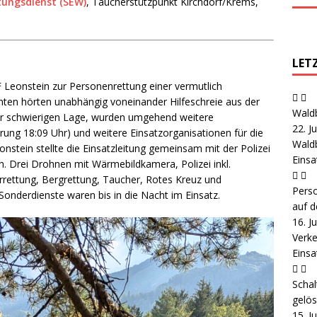
tungsdienst (SEW)
, Taucherstützpunkt Kirchdorf/Krems,
LET
 Leonstein zur Personenrettung einer vermutlich
nten hörten unabhängig voneinander Hilfeschreie aus der
Wald
ehr schwierigen Lage, wurden umgehend weitere
22. J
ung 18:09 Uhr) und weitere Einsatzorganisationen für die
Wald
stein stellte die Einsatzleitung gemeinsam mit der Polizei
Eins
Drei Drohnen mit Wärmebildkamera, Polizei inkl.
rettung, Bergrettung, Taucher, Rotes Kreuz und
Pers
Sonderdienste waren bis in die Nacht im Einsatz.
auf d
16. J
Verke
Einsa
Schal
gelös
15. J