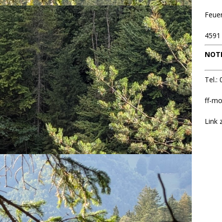
Feue
4591
NOTR
Tel.:
ff-mo
Link 