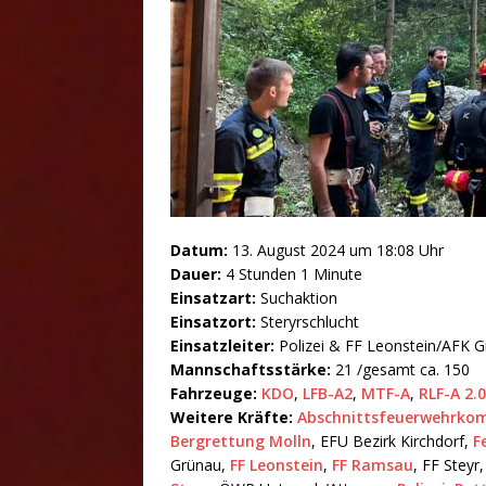
Datum:
13. August 2024 um 18:08 Uhr
Dauer:
4 Stunden 1 Minute
Einsatzart:
Suchaktion
Einsatzort:
Steryrschlucht
Einsatzleiter:
Polizei & FF Leonstein/AFK 
Mannschaftsstärke:
21 /gesamt ca. 150
Fahrzeuge:
KDO
,
LFB-A2
,
MTF-A
,
RLF-A 2.
Weitere Kräfte:
Abschnittsfeuerwehrk
Bergrettung Molln
, EFU Bezirk Kirchdorf,
F
Grünau,
FF Leonstein
,
FF Ramsau
, FF Steyr,