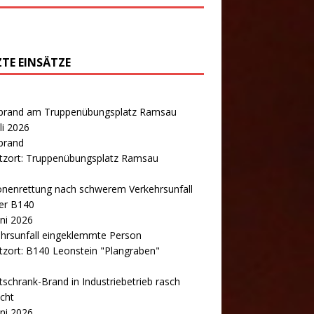
ZTE EINSÄTZE
brand am Truppenübungsplatz Ramsau
uli 2026
brand
atzort: Truppenübungsplatz Ramsau
onenrettung nach schwerem Verkehrsunfall
er B140
uni 2026
hrsunfall eingeklemmte Person
tzort: B140 Leonstein "Plangraben"
tschrank-Brand in Industriebetrieb rasch
cht
uni 2026