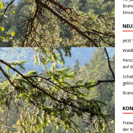
Brand
Einsa
NEU
Jetzt
Wald
Pers
auf d
Schal
gelös
Brand
KON
Freiw
der 