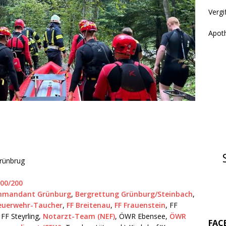
Vergi
Apot
Grünbrug
000/200
ommandant Grünburg
,
Bergrettung Grünburg/Steinbach
,
euerwehr-Taucher
,
FF Breitenau
,
FF Frauenstein
, FF
 FF Steyrling,
Notarzt-Team (NEF)
, ÖWR Ebensee,
ÖWR
FAC