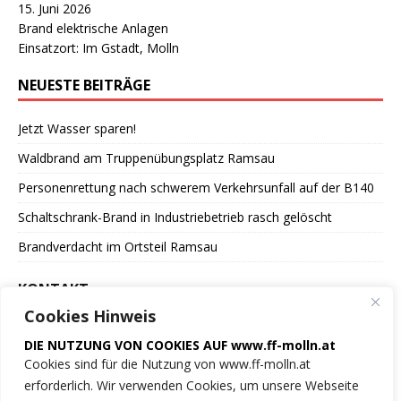
15. Juni 2026
Brand elektrische Anlagen
Einsatzort: Im Gstadt, Molln
NEUESTE BEITRÄGE
Jetzt Wasser sparen!
Waldbrand am Truppenübungsplatz Ramsau
Personenrettung nach schwerem Verkehrsunfall auf der B140
Schaltschrank-Brand in Industriebetrieb rasch gelöscht
Brandverdacht im Ortsteil Ramsau
KONTAKT
Cookies Hinweis
Freiwillige Feuerwehr
DIE NUTZUNG VON COOKIES AUF www.ff-molln.at
der Marktgemeinde Molln
Cookies sind für die Nutzung von www.ff-molln.at
erforderlich. Wir verwenden Cookies, um unsere Webseite
Feuerwehrstrasse 1