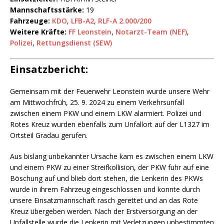
Mannschaftsstärke:
19
Fahrzeuge:
KDO
,
LFB-A2
,
RLF-A 2.000/200
Weitere Kräfte:
FF Leonstein
,
Notarzt-Team (NEF)
,
Polizei
,
Rettungsdienst (SEW)
Einsatzbericht:
Gemeinsam mit der Feuerwehr Leonstein wurde unsere Wehr
am Mittwochfrüh, 25. 9. 2024 zu einem Verkehrsunfall
zwischen einem PKW und einem LKW alarmiert. Polizei und
Rotes Kreuz wurden ebenfalls zum Unfallort auf der L1327 im
Ortsteil Gradau gerufen.
Aus bislang unbekannter Ursache kam es zwischen einem LKW
und einem PKW zu einer Streifkollision, der PKW fuhr auf eine
Böschung auf und blieb dort stehen, die Lenkerin des PKWs
wurde in ihrem Fahrzeug eingeschlossen und konnte durch
unsere Einsatzmannschaft rasch gerettet und an das Rote
Kreuz übergeben werden. Nach der Erstversorgung an der
Unfallstelle wurde die Lenkerin mit Verletzungen unbestimmten