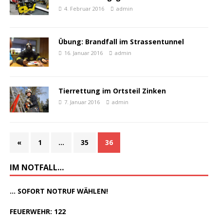
4. Februar 2016
admin
Übung: Brandfall im Strassentunnel
16. Januar 2016
admin
Tierrettung im Ortsteil Zinken
7. Januar 2016
admin
«
1
…
35
36
IM NOTFALL…
... SOFORT NOTRUF WÄHLEN!
FEUERWEHR: 122