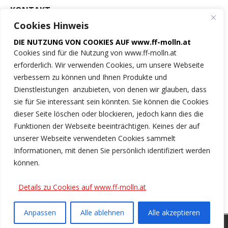
KONTAKT
Cookies Hinweis
Freiwillige Feuerwehr
DIE NUTZUNG VON COOKIES AUF www.ff-molln.at
der Marktgemeinde Molln
Cookies sind für die Nutzung von www.ff-molln.at
erforderlich. Wir verwenden Cookies, um unsere Webseite
Feuerwehrstrasse 1
verbessern zu können und Ihnen Produkte und
4591 Molln
Dienstleistungen anzubieten, von denen wir glauben, dass
sie für Sie interessant sein könnten. Sie können die Cookies
NOTRUF 122
dieser Seite löschen oder blockieren, jedoch kann dies die
Funktionen der Webseite beeinträchtigen. Keines der auf
Tel.: 07584/2222
unserer Webseite verwendeten Cookies sammelt
Informationen, mit denen Sie persönlich identifiziert werden
ff-molln@ki.ooelfv.at
können.
Link zu unseren Cookie-Hinweisen
Details zu Cookies auf www.ff-molln.at
Anpassen
Alle ablehnen
Alle akzeptieren
Copyright © 2026 | WordPress Theme von
MH Themes