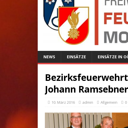
NEWS
EINSÄTZE
EINSÄTZE IN O
Bezirksfeuerwehr
Johann Ramsebner
10. März 2016
admin
Allgemein
0