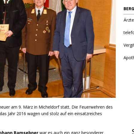
BERG
Ärzte
telef
Vergi
Apot
 heuer am 9. März in Micheldorf statt. Die Feuerwehren des
 das Jahr 2016 wagen und stolz auf ein einsatzreiches
Johann Ramsebner
war es auch ein ganz besonderer