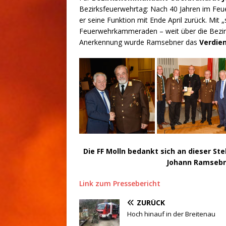
Bezirksfeuerwehrtag: Nach 40 Jahren im Feu
er seine Funktion mit Ende April zurück. Mi
Feuerwehrkammeraden – weit über die Bezirk
Anerkennung wurde Ramsebner das
Verdie
Die FF Molln bedankt sich an dieser St
Johann Ramsebne
Link zum Pressebericht
ZURÜCK
Hoch hinauf in der Breitenau