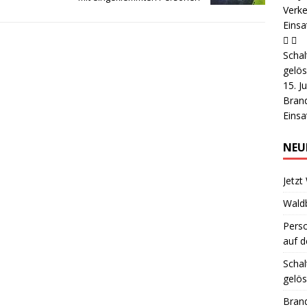
Verke
Einsa
Schal
gelös
15. J
Brand
Einsa
NEU
Jetzt
Wald
Pers
auf d
Schal
gelös
Brand