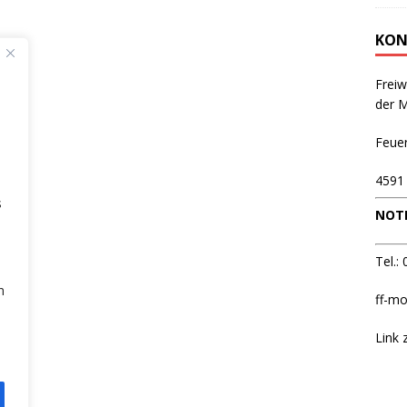
KON
Freiw
der 
Feue
4591
s
NOTR
Tel.:
n
ff-mo
Link 