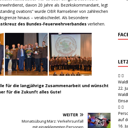
erwehrdienst, davon 20 Jahre als Bezirkskommandant, legt
t „standing ovations“ wurde OBR Ramsebner von zahlreichen
sgrenze hinaus – verabschiedet. Als besondere
nstkreuz des Bundes-Feuerwehrverbandes
verliehen.
FAC
LET
Wald
elle für die langjährige Zusammenarbeit und wünscht
22. J
r für die Zukunft alles Gute!
Wald
Eins
Pers
WEITER
auf d
Monatsübung März: Verkehrsunfall
16. J
mit eingeklemmten Personen