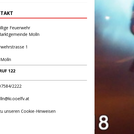
TAKT
illige Feuerwehr
Marktgemeinde Molln
rwehrstrasse 1
 Molln
UF 122
 07584/2222
lln@ki.ooelfv.at
zu unseren Cookie-Hinweisen