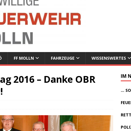
Ö
FF MOLLN
FAHRZEUGE
WISSENSWERTES
tag 2016 – Danke OBR
IM 
!
... 
FEUE
RETT
POLI