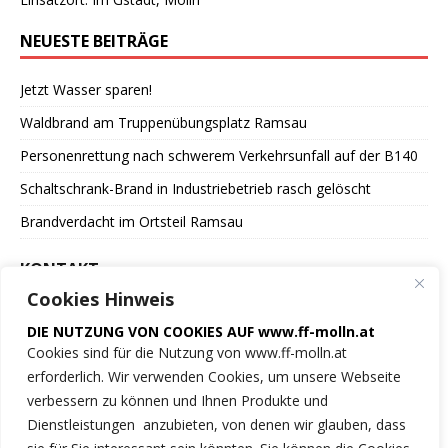
NEUESTE BEITRÄGE
Jetzt Wasser sparen!
Waldbrand am Truppenübungsplatz Ramsau
Personenrettung nach schwerem Verkehrsunfall auf der B140
Schaltschrank-Brand in Industriebetrieb rasch gelöscht
Brandverdacht im Ortsteil Ramsau
KONTAKT
Cookies Hinweis
Freiwillige Feuerwehr
DIE NUTZUNG VON COOKIES AUF www.ff-molln.at
der Marktgemeinde Molln
Cookies sind für die Nutzung von www.ff-molln.at
erforderlich. Wir verwenden Cookies, um unsere Webseite
Feuerwehrstrasse 1
verbessern zu können und Ihnen Produkte und
4591 Molln
Dienstleistungen anzubieten, von denen wir glauben, dass