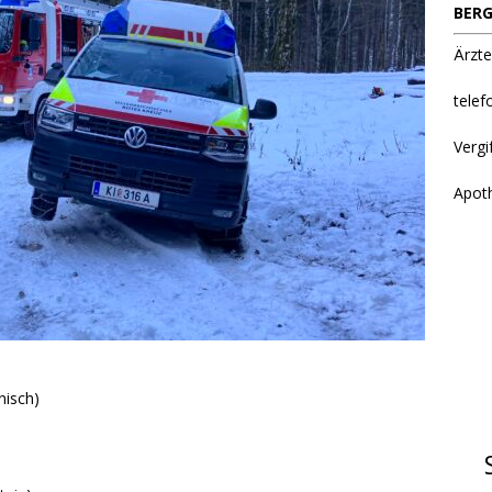
BERG
Ärzte
telef
Vergi
Apot
nisch)