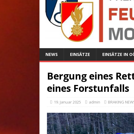
NEWS
EINSÄTZE
EINSÄTZE IN O
Bergung eines Ret
eines Forstunfalls
19. Januar 2025
admin
BRAKING NEW