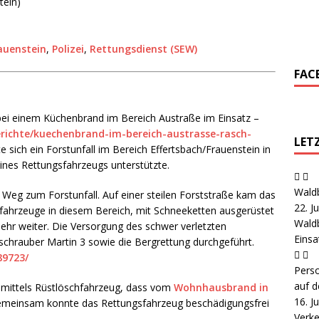
tein)
rauenstein
,
Polizei
,
Rettungsdienst (SEW)
FAC
bei einem Küchenbrand im Bereich Austraße im Einsatz –
erichte/kuechenbrand-im-bereich-austrasse-rasch-
LET
te sich ein Forstunfall im Bereich Effertsbach/Frauenstein in
ines Rettungsfahrzeugs unterstützte.
Wald
Weg zum Forstunfall. Auf einer steilen Forststraße kam das
22. J
tzfahrzeuge in diesem Bereich, mit Schneeketten ausgerüstet
Wald
mehr weiter. Die Versorgung des schwer verletzten
Eins
chrauber Martin 3 sowie die Bergrettung durchgeführt.
89723/
Pers
auf d
n mittels Rüstlöschfahrzeug, dass vom
Wohnhausbrand in
16. J
meinsam konnte das Rettungsfahrzeug beschädigungsfrei
Verke