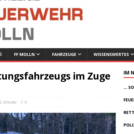
Ö
FF MOLLN
FAHRZEUGE
WISSENSWERTES
tungsfahrzeugs im Zuge
IM 
... 
FEUE
S
,
Einsatz
0
RETT
POLI