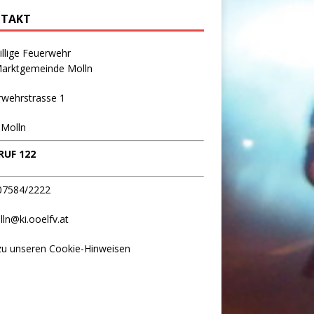
TAKT
illige Feuerwehr
Marktgemeinde Molln
rwehrstrasse 1
 Molln
UF 122
 07584/2222
lln@ki.ooelfv.at
zu unseren Cookie-Hinweisen