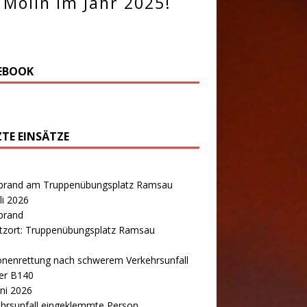
Molln im Jahr 2025!
EBOOK
ZTE EINSÄTZE
brand am Truppenübungsplatz Ramsau
uli 2026
brand
atzort: Truppenübungsplatz Ramsau
onenrettung nach schwerem Verkehrsunfall
er B140
uni 2026
hrsunfall eingeklemmte Person