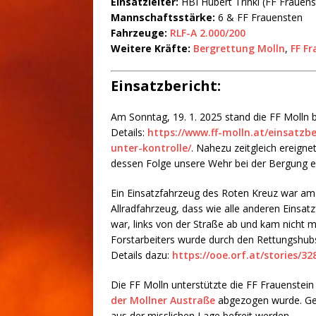
Einsatzleiter:
HBI Hubert Trinkl (FF Frauens
Mannschaftsstärke:
6 & FF Frauensten
Fahrzeuge:
RLF-A 2.000/200
Weitere Kräfte:
Bergrettung Molln
,
FF F
Einsatzbericht:
Am Sonntag, 19. 1. 2025 stand die FF Molln 
Details:
https://www.ff-molln.at/einsatzb
unter-kontrolle/
. Nahezu zeitgleich ereigne
dessen Folge unsere Wehr bei der Bergung e
Ein Einsatzfahrzeug des Roten Kreuz war am 
Allradfahrzeug, dass wie alle anderen Einsa
war, links von der Straße ab und kam nicht 
Forstarbeiters wurde durch den Rettungshubs
Details dazu:
https://ooe.orf.at/stories/32
Die FF Molln unterstützte die FF Frauenstei
der Mollner Austraße
abgezogen wurde. Ge
aus der misslichen Lage befreit werden.