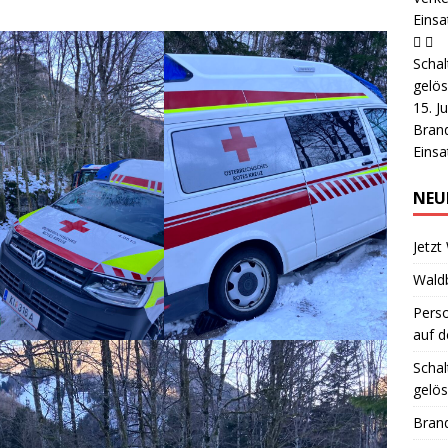
Einsa
Schal
gelös
15. J
Brand
Einsa
NEU
Jetzt
Wald
Pers
auf d
Schal
gelös
Brand