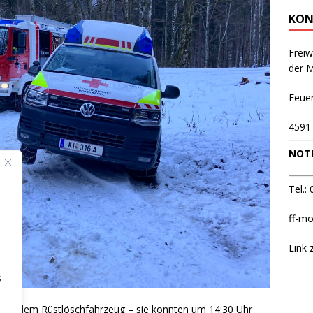
KON
Freiw
der 
Feue
4591
NOTR
Tel.:
ff-mo
Link 
s
n mit dem Rüstlöschfahrzeug – sie konnten um 14:30 Uhr