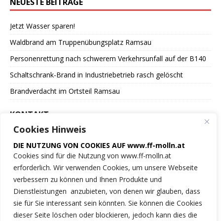
NEUESTE BEITRÄGE
Jetzt Wasser sparen!
Waldbrand am Truppenübungsplatz Ramsau
Personenrettung nach schwerem Verkehrsunfall auf der B140
Schaltschrank-Brand in Industriebetrieb rasch gelöscht
Brandverdacht im Ortsteil Ramsau
KONTAKT
Cookies Hinweis
Freiwillige Feuerwehr
DIE NUTZUNG VON COOKIES AUF www.ff-molln.at
der Marktgemeinde Molln
Cookies sind für die Nutzung von www.ff-molln.at
erforderlich. Wir verwenden Cookies, um unsere Webseite
Feuerwehrstrasse 1
verbessern zu können und Ihnen Produkte und
4591 Molln
Dienstleistungen anzubieten, von denen wir glauben, dass
sie für Sie interessant sein könnten. Sie können die Cookies
NOTRUF 122
dieser Seite löschen oder blockieren, jedoch kann dies die