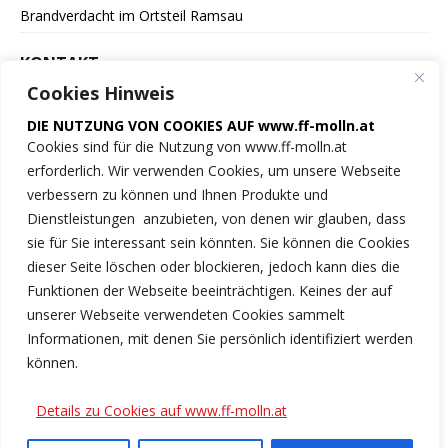
Brandverdacht im Ortsteil Ramsau
KONTAKT
Cookies Hinweis
Freiwillige Feuerwehr
DIE NUTZUNG VON COOKIES AUF www.ff-molln.at
der Marktgemeinde Molln
Cookies sind für die Nutzung von www.ff-molln.at
erforderlich. Wir verwenden Cookies, um unsere Webseite
Feuerwehrstrasse 1
verbessern zu können und Ihnen Produkte und
4591 Molln
Dienstleistungen anzubieten, von denen wir glauben, dass
sie für Sie interessant sein könnten. Sie können die Cookies
NOTRUF 122
dieser Seite löschen oder blockieren, jedoch kann dies die
Funktionen der Webseite beeinträchtigen. Keines der auf
Tel.: 07584/2222
unserer Webseite verwendeten Cookies sammelt
Informationen, mit denen Sie persönlich identifiziert werden
ff-molln@ki.ooelfv.at
können.
Link zu unseren Cookie-Hinweisen
Details zu Cookies auf www.ff-molln.at