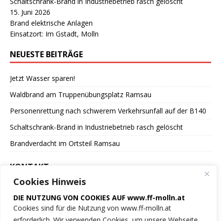
Schaltschrank-Brand in Industriebetrieb rasch gelöscht
15. Juni 2026
Brand elektrische Anlagen
Einsatzort: Im Gstadt, Molln
NEUESTE BEITRÄGE
Jetzt Wasser sparen!
Waldbrand am Truppenübungsplatz Ramsau
Personenrettung nach schwerem Verkehrsunfall auf der B140
Schaltschrank-Brand in Industriebetrieb rasch gelöscht
Brandverdacht im Ortsteil Ramsau
KONTAKT
Cookies Hinweis
Freiwillige Feuerwehr
DIE NUTZUNG VON COOKIES AUF www.ff-molln.at
der Marktgemeinde Molln
Cookies sind für die Nutzung von www.ff-molln.at
erforderlich. Wir verwenden Cookies, um unsere Webseite