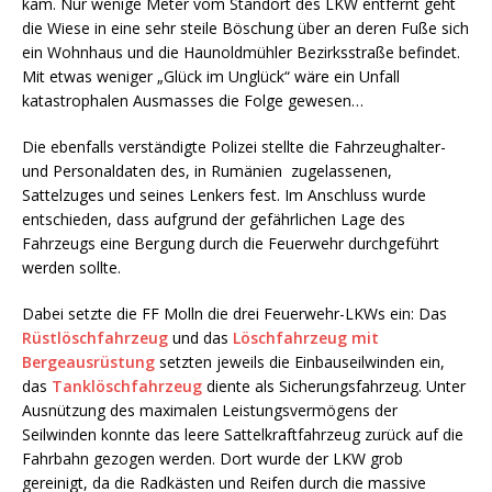
kam. Nur wenige Meter vom Standort des LKW entfernt geht
die Wiese in eine sehr steile Böschung über an deren Fuße sich
ein Wohnhaus und die Haunoldmühler Bezirksstraße befindet.
Mit etwas weniger „Glück im Unglück“ wäre ein Unfall
katastrophalen Ausmasses die Folge gewesen…
Die ebenfalls verständigte Polizei stellte die Fahrzeughalter-
und Personaldaten des, in Rumänien zugelassenen,
Sattelzuges und seines Lenkers fest. Im Anschluss wurde
entschieden, dass aufgrund der gefährlichen Lage des
Fahrzeugs eine Bergung durch die Feuerwehr durchgeführt
werden sollte.
Dabei setzte die FF Molln die drei Feuerwehr-LKWs ein: Das
Rüstlöschfahrzeug
und das
Löschfahrzeug mit
Bergeausrüstung
setzten jeweils die Einbauseilwinden ein,
das
Tanklöschfahrzeug
diente als Sicherungsfahrzeug. Unter
Ausnützung des maximalen Leistungsvermögens der
Seilwinden konnte das leere Sattelkraftfahrzeug zurück auf die
Fahrbahn gezogen werden. Dort wurde der LKW grob
gereinigt, da die Radkästen und Reifen durch die massive