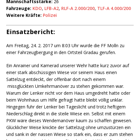
Mannschaftsstärke:
26
Fahrzeuge:
KDO
,
LFB-A2
,
RLF-A 2.000/200
,
TLF-A 4.000/200
Weitere Kräfte:
Polizei
Einsatzbericht:
Am Freitag, 24. 2. 2017 um 8:03 Uhr wurde die FF Molln zu
einer Fahrzeugbergung in den Ortsteil Gradau gerufen.
Ein Anrainer und Kamerad unserer Wehr hatte kurz zuvor auf
einer stark abschüssigen Wiese vor seinem Haus einen
Sattelzug entdeckt, der offenbar dort nach einem
missglückten Umkehrmanöver zu stehen gekommen war.
Warum der Lenker nicht vor dem Haus umgedreht hatte oder
beim Wohnhaus um Hilfe gefragt hatte bleibt völlig unklar.
Hingegen fuhr der Lenker bei Tageslicht und trotz heftigem
Niederschlag direkt in die steile Wiese ein. Selbst mit einem
PKW wäre dieses Wendemanöver kaum zu schaffen gewesen.
Glücklicher Weise knickte der Sattelzug ohne umzustürzen ein
und sank in der nassen Wiese so stark ein, dass er zum stehen