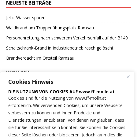
NEUESTE BEITRÄGE
Jetzt Wasser sparen!
Waldbrand am Truppenübungsplatz Ramsau
Personenrettung nach schwerem Verkehrsunfall auf der B140
Schaltschrank-Brand in Industriebetrieb rasch gelöscht
Brandverdacht im Ortsteil Ramsau
KONTAKT
Cookies Hinweis
Freiwillige Feuerwehr
DIE NUTZUNG VON COOKIES AUF www.ff-molln.at
der Marktgemeinde Molln
Cookies sind für die Nutzung von www.ff-molln.at
erforderlich. Wir verwenden Cookies, um unsere Webseite
Feuerwehrstrasse 1
verbessern zu können und Ihnen Produkte und
4591 Molln
Dienstleistungen anzubieten, von denen wir glauben, dass
sie für Sie interessant sein könnten. Sie können die Cookies
NOTRUF 122
dieser Seite löschen oder blockieren, jedoch kann dies die